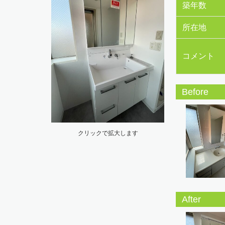
築年数
所在地
コメント
Before
クリックで拡大します
After