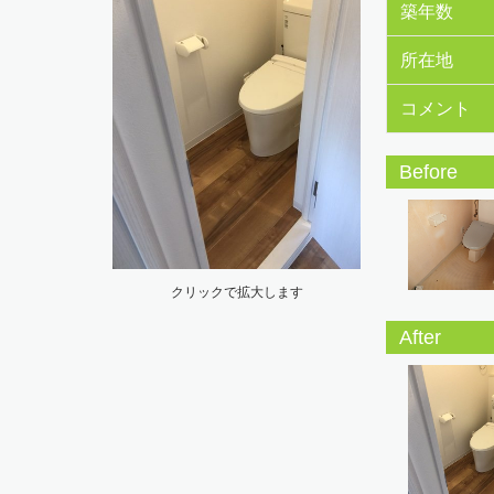
築年数
所在地
コメント
Before
クリックで拡大します
After