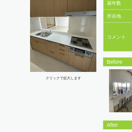
築年数
所在地
コメント
Before
クリックで拡大します
After